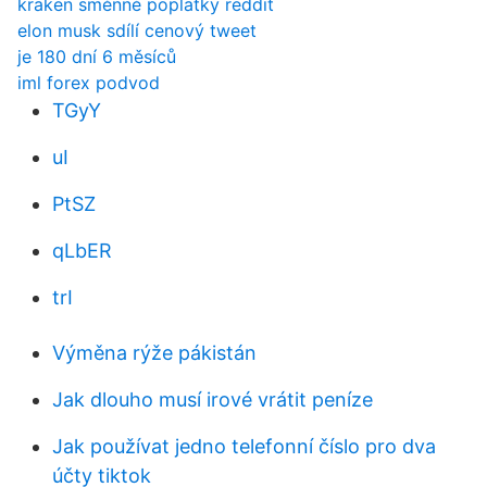
kraken směnné poplatky reddit
elon musk sdílí cenový tweet
je 180 dní 6 měsíců
iml forex podvod
TGyY
uI
PtSZ
qLbER
trI
Výměna rýže pákistán
Jak dlouho musí irové vrátit peníze
Jak používat jedno telefonní číslo pro dva
účty tiktok