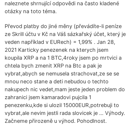
naleznete shrnující odpovědi na často kladené
otázky na toto téma.
Převod platby do jiné měny (převádíte-li peníze
ze Skrill účtu v Kč na Váš sázkařský účet, který je
veden například v EURech) = 1,99% . Jan 28,
2021 Karticky penezenek na kterych jsem
koupila XRP a na 1 BTC,4roky jsem po mrtvici a
chtela bych zmenit XRP na Btc a pak je
vybrat,abych se nemusela strachovat,ze se se
mnou neco stane a deti nebudou o techto
nakupech nic vedet,mam jeste jeden problem do
zahranici jsem kamaradovi pujcila 1
penezenku,kde si ulozil 15000EUR,potrebuji to
vybrat,ale nevim jestli rada slovicek je … Výhody.
Začneme přirozeně u výhod. Pohodlnost.