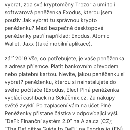
vybrat, zda své kryptoměny Trezor a umí to i
softwarová peněženka Exodus, kterou jsem
použív Jak vybrat tu správnou krypto
peněženku? Mezi bezpečné desktopové
peněženky patří například: Exodus, Atomic
Wallet, Jaxx (také mobilní aplikace).
září 2019 Vše, co potřebujete, je vaše peněženka
a adresa příjemce. Platit bankovním převodem
nebo platební kartou. Nevíte, jakou peněženku si
vybrat? peněženku, kterou si nainstalujete do
svého počítače (Exodus, Elect Plná peněženka
vyplácí cashback na Sekáčmix.cz. Za nákupy
světě zvyklí. Po zaplacení vám na účet Plné
Peněženky přistane částka v odpovídající výši.
“DeFi: Finanční systém 2.0” na Alza.cz (CZ);
“The Definitive Guide to DeFi” na Exodus.io (EN)